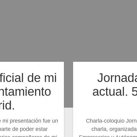
icial de mi
Jornada
untamiento
actual. 
id.
e mi presentación fue un
Charla-coloquio Jorn
parte de poder estar
charla, organizada