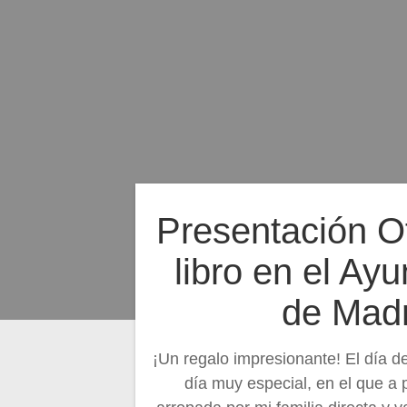
Presentación Of
libro en el Ay
de Madr
¡Un regalo impresionante! El día d
día muy especial, en el que a 