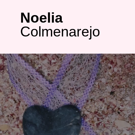
Saltar
al
Noelia
contenido
Colmenarejo