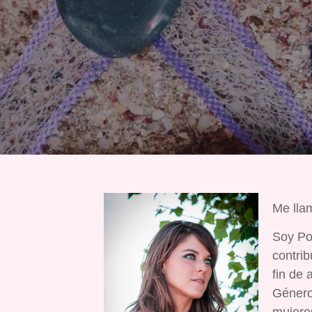
Me lla
Soy Po
contrib
fin de
Género