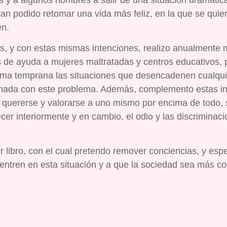
s y a algunos hombres a salir de una situación dramáti
an podido retomar una vida más feliz, en la que se quie
n.
, y con estas mismas intenciones, realizo anualmente m
s de ayuda a mujeres maltratadas y centros educativos, 
rma temprana las situaciones que desencadenen cualquier 
onada con este problema. Además, complemento estas ini
 quererse y valorarse a uno mismo por encima de todo, s
ecer interiormente y en cambio, el odio y las discrimin
r libro, con el cual pretendo remover conciencias, y esp
entren en esta situación y a que la sociedad sea más 