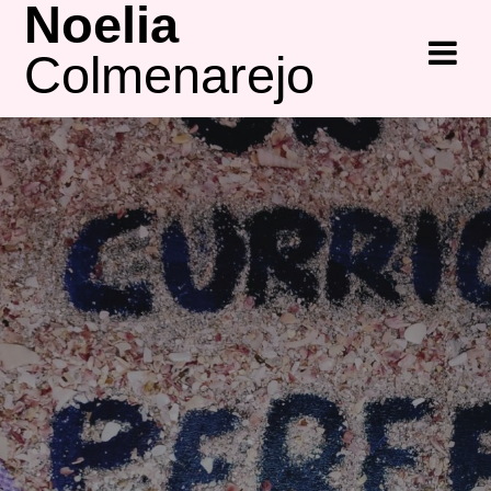
Noelia
Saltar
al
Colmenarejo
contenido