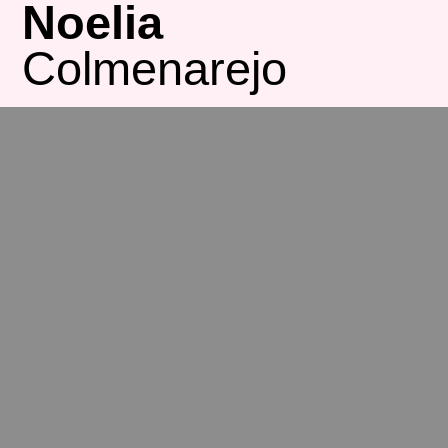
Noelia
Saltar
al
Colmenarejo
contenido