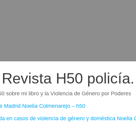
Revista H50 policía.
50 sobre mi libro y la Violencia de Género por Poderes
 de Madrid Noelia Colmenarejo – h50
zada en casos de violencia de género y doméstica Noelia